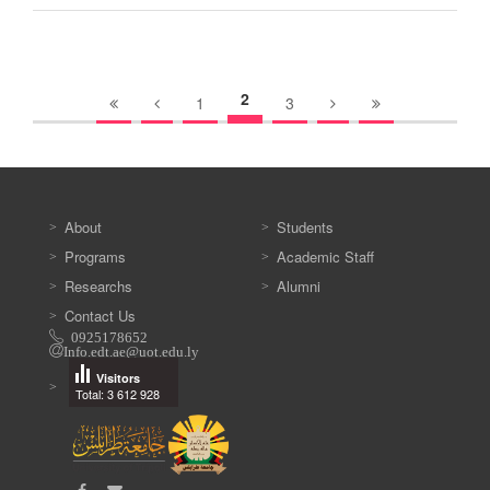
2
1
3
About
Students
Programs
Academic Staff
Researchs
Alumni
Contact Us
0925178652
Info.edt.ae@uot.edu.ly
Visitors
Total: 3 612 928