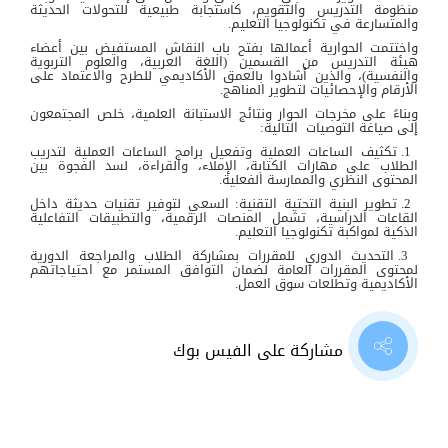
منظومة التدريس والتقويم، كاستجابة طبيعية للتحولات الحديثة
والمتسارعة في تكنولوجيا التعليم.
واختتمت الحوارية أعمالها بفتح باب النقاش المستفيض بين أعضاء
هيئة التدريس من القسمين (اللغة العربية، والعلوم التربوية
والنفسية)، والذين أشادوا بالعمق الأكاديمي للطرح والاعتماد على
الأرقام والإحصائيات لتطوير المناهج.
وبناءً على مخرجات الحوار ونتائج الاستبانة العلمية، خلص المجتمعون
إلى صياغة التوصيات التالية:
1. تكثيف الساعات العملية وتفعيل برامج الساعات العملية لتدريب
الطلاب على مهارات الكتابة، الإملاء، والقراءة، لسد الفجوة بين
المحتوى النظري والممارسة الفعلية.
2. تطوير البنية التحتية التقنية: السعي لتوفير تقنيات حديثة داخل
القاعات الدراسية، تشمل المنصات الرقمية، والتطبيقات التفاعلية
الذكية لمواكبة تكنولوجيا التعليم.
3. التحديث الدوري للمقررات بمشاركة الطلاب والمراجعة الدورية
لمحتوى المقررات العامة لضمان التوافق المستمر مع احتياجاتهم
الأكاديمية وتطلعات سوق العمل.
مشاركة على الفيس بوك