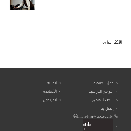
الأكثر قراءة
حول الجامعة
الطلبة
البرامج الدراسية
الأساتذة
البحث العلمي
الخريجون
إتصل بنا
Info.edt.ar@uot.edu.ly
Visitors
Total: 3 615 301