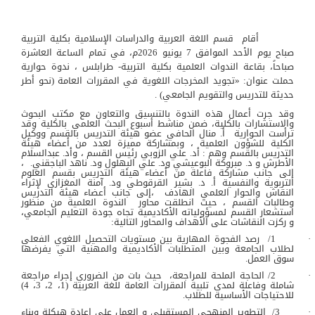
أقام قسم اللغة العربية والدراسات الإسلامية بكلية التربية
صباح يوم الأحد الموافق 7 يونيو 2026م، في تمام الساعة العاشرة
صباحاً، بقاعة الندوات العلمية بكلية التربية- طرابلس ، ندوة حوارية
حملت عنوان: «تجويد المخرجات اللغوية في المقررات العامة (نحو أطر
حديثة للتدريس والتقويم الجامعي) .
وقد جرت أعمال هذه الندوة بالتنسيق والتعاون مع مكتب البحوث
والاستشارات بالكلية، ضمن مناشط أسبوع البحث العلمي بالكلية وقد
ترأست الحوارية أ. منال الحافي عضو هيئة التدريس بالقسم ووكيل
الكلية للشؤون العلمية ، وبمشاركة مميزة لعدد من أعضاء هيئة
التدريس بالقسم وهم : أد. علي الزوبي رئيس القسم ، وأد. عبدالسلام
الأطرش و د. مبروكة البوعيشي ود. علي البهلول ود. ناهد الباجقني. ،
إلى جانب مشاركة فاعلة من أعضاء هيئة التدريس بقسم العلوم
التربوية والنفسية أ. د. بشير القرقوطي ود. آمنة المغزازي لإثراء
النقاش والحوار العلمي الهادف ،إلى جانب أعضاء هيئة التدريس
وطالبات القسم ، حيث انطلقت محاور الندوة العلمية من منظور
استشعار القسم لمسؤولياته الأكاديمية تجاه جودة التعليم الجامعي،
و ركزت النقاشات على الأهداف والمحاور التالية:
· 1/ رصد الفجوة المهارية بين مستويات التحصيل اللغوي الفعلي
لطلاب الجامعة وبين المتطلبات الأكاديمية والمهنية التي يفرضها
سوق العمل.
· 2/ الحاجة الملحة للمراجعة، حيث بات من الضروري إجراء مراجعة
شاملة وفاعلة لمدى تلبية المقررات العامة للغة العربية (1، 2، 3، 4)
للاحتياجات الأساسية للطلاب.
· 3/ التطوير المنهجي المستقبلي و العمل على إعادة هيكلة وبناء