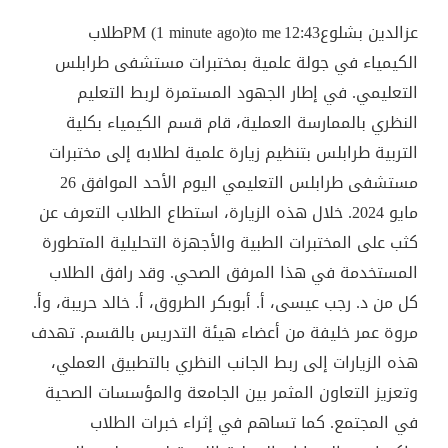
عزالدين بشلوع12:43 PM (1 minute ago)to meطلاب
الكيمياء في جولة علمية بمختبرات مستشفى طرابلس
التعليمي. في إطار الجهود المستمرة لربط التعليم
النظري بالممارسة العملية، قام قسم الكيمياء بكلية
التربية طرابلس بتنظيم زيارة علمية لطلابه إلى مختبرات
مستشفى طرابلس التعليمي اليوم الأحد الموافق 26
مايو 2024. خلال هذه الزيارة، استطاع الطلاب التعرف عن
كثب على المختبرات الطبية والأجهزة التحليلية المتطورة
المستخدمة في هذا المرفق الصحي. وقد رافق الطلاب
كل من د. رجب عيسى، أ. أبوبكر الطروق، أ. خالد حريبة، وأ.
مروة عمر خليفة من أعضاء هيئة التدريس بالقسم. تهدف
هذه الزيارات إلى ربط الجانب النظري بالتطبيق العملي،
وتعزيز التعاون المثمر بين الجامعة والمؤسسات الصحية
في المجتمع. كما تساهم في إثراء خبرات الطلاب