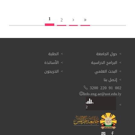
1
2
حول الجامعة
الطلبة
البرامج الدراسية
الأساتذة
البحث العلمي
الخريجون
إتصل بنا
3200 220 91 002
Info.eng.ae@uot.edu.ly
Visitors
Total: 3 614 582