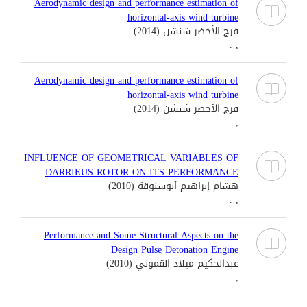
Aerodynamic design and performance estimation of
horizontal-axis wind turbine
فرج الأخضر شنشن (2014)
, .
Aerodynamic design and performance estimation of
horizontal-axis wind turbine
فرج الأخضر شنشن (2014)
, .
INFLUENCE OF GEOMETRICAL VARIABLES OF
DARRIEUS ROTOR ON ITS PERFORMANCE
هشام إبراهيم أبوسنوقة (2010)
, .
Performance and Some Structural Aspects on the
Design Pulse Detonation Engine
عبدالحكيم ميلاد القموني (2010)
, .