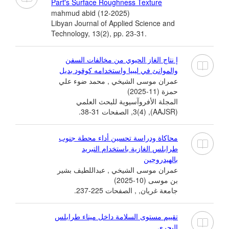
Part's Surface Roughness Texture
mahmud abid (12-2025)
Libyan Journal of Applied Science and
Technology, 13(2), pp. 23-31.
إ نتاج الغاز الحيوي من مخالفات السفن
والموانئ في ليبيا واستخدامه كوقود بديل
عمران موسى الشيخي , محمد ضوء علي
حمزة (11-2025)
المجلة الأفروآسيوية للبحث العلمي
(AAJSR), 3(4), الصفحات 31-38.
محاكاة ودراسة تحسين أداء محطة جنوب
طرابلس الغازية باستخدام التبريد
بالهيدروجين
عمران موسى الشيخي , عبداللطيف بشير
بن موسى (10-2025)
جامعة غريان, , الصفحات 225-237.
تقييم مستوى السلامة داخل ميناء طرابلس
البحري