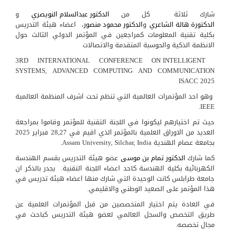
شارك ثلاثة كل من
الدكتور عبدالسلام النويصري
و
الدكتورة هالة الشاعري
و
الدكتور محمود منصور
، اعضاء هيئة التدريس
بكلية تقنية المعلومات كمراجعين في المؤتمر الدولي الثالث حول
الانظمة الذكية والحوسبة المتقدمة والاتصالات
3RD INTERNATIONAL CONFERENCE ON INTELLIGENT
SYSTEMS, ADVANCED COMPUTING AND COMMUNICATION
ISACC 2025
وهو احد المؤتمرات العالمية التي تنظم تحت اشرف المنظمة العالمية
IEEE.
حيث تم اختيارهم ليكونوا في اللجنة التقنية للمؤتمر وقاموا بمراجعة
العديد من الاوراق العلمية بالمؤتمر الذي اقيم في 28,27 فبراير 2025
بجامعة عصام الهندية Assam University, Silchar, India.
كما شارك
الدكتور تمام بن موسى
عضو هيئة التدريس بقسم الهندسة
الكهربائية بكلية الهندسة كاحد اعضاء اللجنة التقنية. يجدر بالذكر ان
جامعة طرابلس كانت الوحيدة التي شارك منها اعضاء هيئة تدريس في
هذا المؤتمر على الصعيد الوطني والاقليمي.
في العادة يتم اختيار المتخصصين من قبل المؤتمرات العلمية عن
طريق التخصص والسجل العالمي لعضو هيئة التدريس كباحث في
مجال تخصصه.