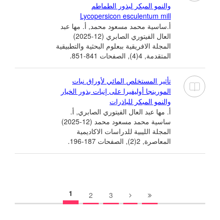
والنمو المبكر لبذور الطماطم
Lycopersicon esculentum mill
أ.ساسية محمد مسعود محمد, أ. مها عبد
العال الفيتوري الصابري (12-2025)
المجلة الافريقية ببعلوم البحثية والتطبيقية
المتقدمة, 4(4), الصفحات 841-851.
تأثير المستخلص المائي لأوراق نبات
المورينجا أوليفيرا على إنبات بذور الخيار
والنمو المبكر للباذرات
أ. مها عبد العال الفيتوري الصابري, أ.
ساسية محمد مسعود محمد (12-2025)
المجلة الليبية للدراسات الاكاديمية
المعاصرة, 2(2), الصفحات 187-196.
1
2
3