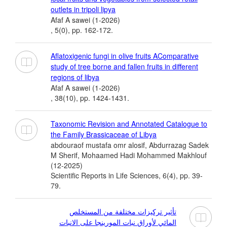
outlets in tripoli lipya
Afaf A sawei (1-2026)
, 5(0), pp. 162-172.
Aflatoxigenic fungi in olive fruits AComparative
study of tree borne and fallen fruits in different
regions of libya
Afaf A sawei (1-2026)
, 38(10), pp. 1424-1431.
Taxonomic Revision and Annotated Catalogue to
the Family Brassicaceae of Libya
abdouraof mustafa omr alosif, Abdurrazag Sadek
M Sherif, Mohaamed Hadi Mohammed Makhlouf
(12-2025)
Scientific Reports in Life Sciences, 6(4), pp. 39-
79.
تأثير تركيزات مختلفة من المستخلص
المائي لأوراق نبات المورينجا على الانبات