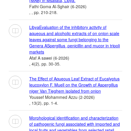
(MAB) in Msallata, Libya.
Fathi Goma Al-Sghair (6-2026)
, , pp. 210-218.
LibyaEvaluation of the inhibitory activity of
aqueous and alcoholic extracts of on onion scale
leaves against some fungi belonging to the
Genera ASpergillus ,penicillin and mucor in tripoli
markets
Afaf A sawei (6-2026)
, 4(2), pp. 30-35.
The Effect of Aqueous Leaf Extract of Eucalyptus
leucoxylon F. Muell on the Growth of Aspergillus
niger Van Tieghem isolated from onion
Youssef Mohammed Azzu (2-2026)
, 13(2), pp. 1-4.
Morphological identification and characterization
of pathogenic fungi associated with imported and
local fruits and vegetables from selected retail