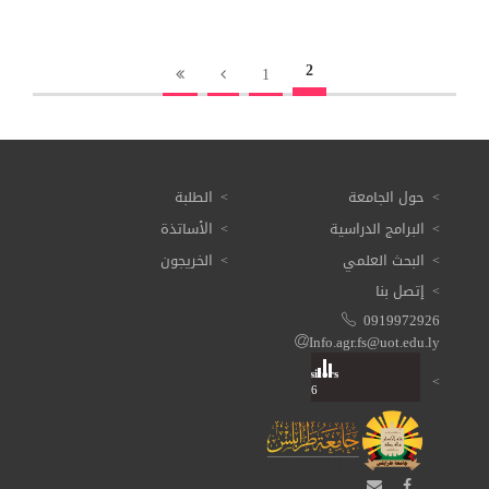
2
1
حول الجامعة
الطلبة
البرامج الدراسية
الأساتذة
البحث العلمي
الخريجون
إتصل بنا
0919972926
Info.agr.fs@uot.edu.ly
Visitors
Total: 3 614 036