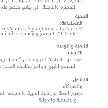
تشجيع ودعم أعضاء هيئة التدريس على التأل
المتميزة والناجحة. الى جانب حثهم عل
التنمية
·
المستدامة:
تقديم خدمات استشارية واكاديمية وتدريبية
ولقطاعات المجتمع ومؤسساته المختلفة ب
التنمية والتوعية
·
التربوية:
تعزيز دور القيادات التربوية في كلية الت
المجتمع الليبي وبرامج مكافحة المخدرات
التواصل
·
والشراكة:
توثيق الصلة بين كلية التربية والمجتمع ال
والإقليمية والدولية