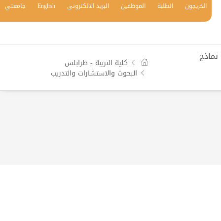
الخريجون
الطلبة
الموظفين
البريد الالكتروني
English
جامعتي
نماذج
كلية التربية - طرابلس
البحوث والاستشارات والتدريب