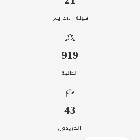
21
هيئة التدريس
919
الطلبة
43
الخريجون