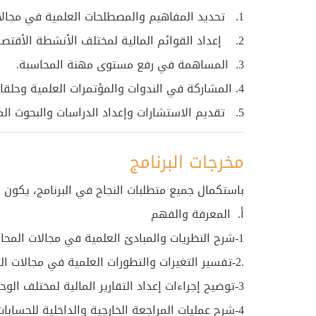
1. تحديد المفاهيم والمصطلحات العلمية في مجالات المحاسبة المختلفة.
2. إعداد القوائم المالية لمختلف الأنشطة الأقتصادية.
3. المساهمة في رفع مستوى مهنة المحاسبة.
4. المشاركة في الندوات والمؤتمرات العلمية وحلقات النقاش في مختلف مجالات المحاسبة.
5. تقديم الاستشارات وإعداد الدراسات والبحوث المالية والقيام بعمليات المراجعة المالية لمختلف الجهات والمؤسسات في القطاعين (العام والخاص).
مخرجات البرنامج
باستكمال جميع متطلبات النجاح في البرنامج، يكون ا
أ‌. المعرفة والفهم
1-شرح النظريات والمبادئ العلمية في مجالات المحاسبة المختلفة
.2-تفسير التغيرات والتطورات العلمية في مجالات التخصص المستخدمة في المنظمات الحديثة.
3-توضيح إجراءات إعداد التقارير المالية لمختلف الوحدات الاقتصادية العامة والخاصة، وكيفية تحليل وتفسير تلك التقارير للأغراض الاستثمارية والضريبية وغيرها.
4-شرح عمليات المراجعة الخارجية والداخلية للحسابات المالية وفقا للمعايير الدولية والقوانين المحلية ذات العلاقة