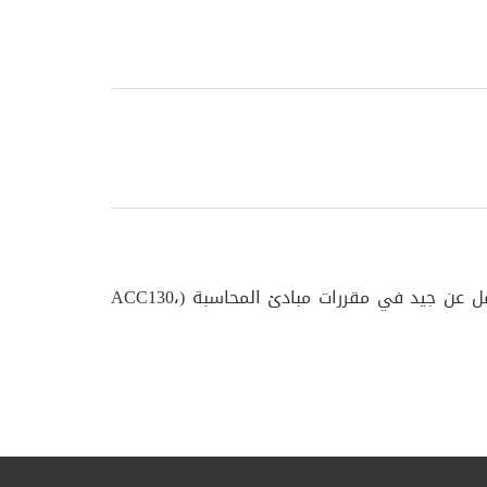
أن يكون الطالب الراغب في الإلتحاق بالبرنامج الأكاديمي "البكالوريوس في المحاسبة" متحصلا على تقدير عام لا يقل عن جيد في مقررات مبادئ المحاسبة (ACC130،