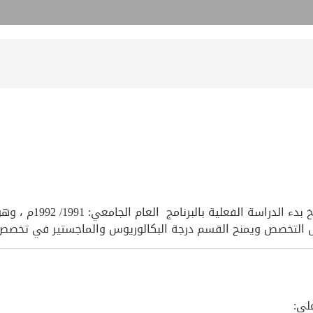
تم منح ادن مزاولة لق
ال التخصص ويمنح القسم درجة البكالوريوس والماجستير في تخصص
لى: