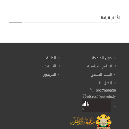
الأكثر قراءة
حول الجامعة
الطلبة
البرامج الدراسية
الأساتذة
البحث العلمي
الخريجون
إتصل بنا
0927009059
edt.rcc@uot.edu.ly
Visitors
Total: 3 607 324