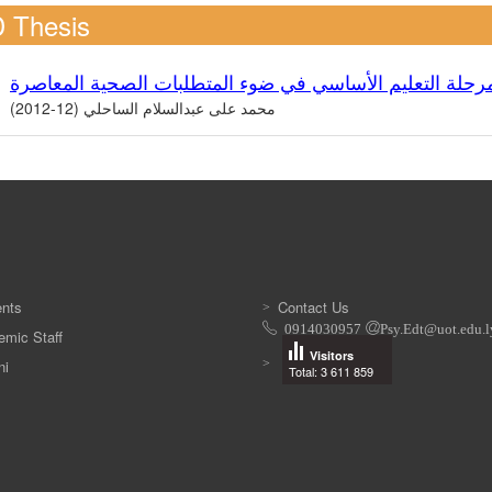
 Thesis
مرحلة التعليم الأساسي في ضوء المتطلبات الصحية المعاصرة
محمد على عبدالسلام الساحلي (12-2012)
ents
Contact Us
0914030957
Psy.Edt@uot.edu.l
mic Staff
Visitors
ni
Total: 3 611 859