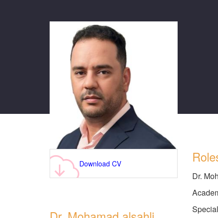
Role
Download CV
Dr. Mo
Academ
Specia
Dr. Mohamad alsahli