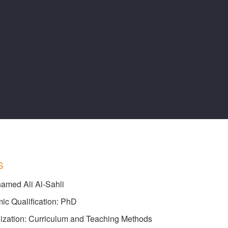
s
hamed Ali Al-Sahli
ic Qualification: PhD
lization: Curriculum and Teaching Methods