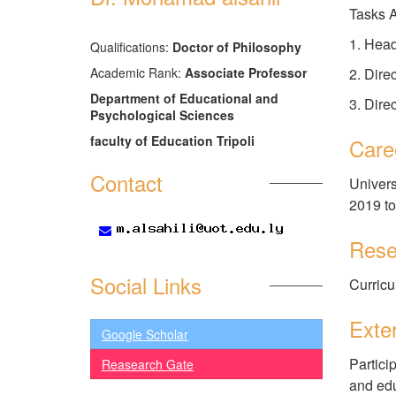
Tasks 
1. Head
َQualifications:
Doctor of Philosophy
2. Dire
Academic Rank:
Associate Professor
Department of Educational and
3. Dire
Psychological Sciences
faculty of Education Tripoli
Care
Contact
Univers
2019 t
Rese
Social Links
Curricu
Exter
Google Scholar
Partici
Reasearch Gate
and edu