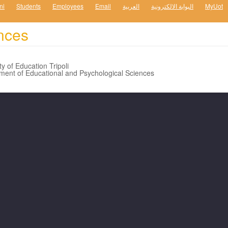
ni
Students
Employees
Email
العربية
البوابة الالكترونية
MyUot
nces
ty of Education Tripoli
ent of Educational and Psychological Sciences