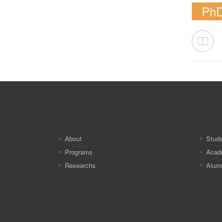
PhD
About
Stud
Programs
Acade
Researchs
Alum