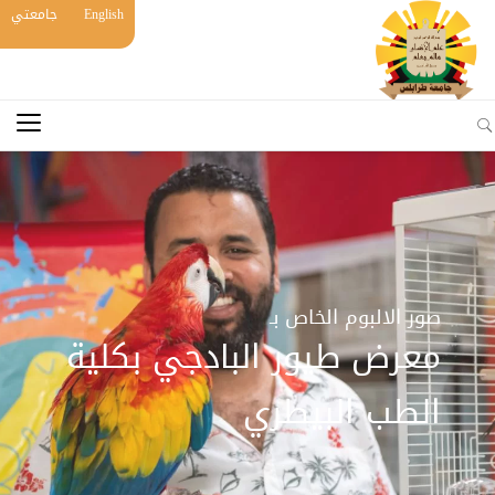
English
جامعتي
صور الالبوم الخاص بـ
معرض طيور البادجي بكلية
الطب البيطري