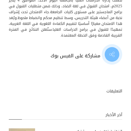
نظّمت إدارة الدراسات العليا بالجامعة اليوم الأحد، الموافق 4 يناير
2025م، امتحان القبول في لغة الضاد، وذلك ضمن متطلبات القبول في
برامج الماجستير على مستوى كليات الجامعة.جاء الامتحان تحت إشراف
نخبة من أعضاء هيئة التدريس، وسط تنظيم محكم وانضباط ملحوظ.ويُعد
هذا الامتحان معيارًا أساسيًا لتقييم الكفاءة اللغوية في اللغة العربية،
تمهيدًا للقبول في برامج الدراسات العليا.ستُعلن النتائج في الفترة
القريبة القادمة وفق الخطة المعتمدة.
مشاركة على الفيس بوك
التعليقات
آخر الأخبار