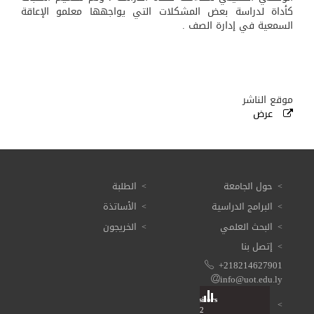
كأداة لدراسة بعض المشكلات التي يواجهها معلمو الإعاقة
السمعية في إدارة الصف .
موقع الناشر
عرض
حول الجامعة
الطلبة
البرامج الدراسية
الأساتذة
البحث العلمي
الخريجون
إتصل بنا
+218214627901
info@uot.edu.ly
Visitors
Total: 3 614 102