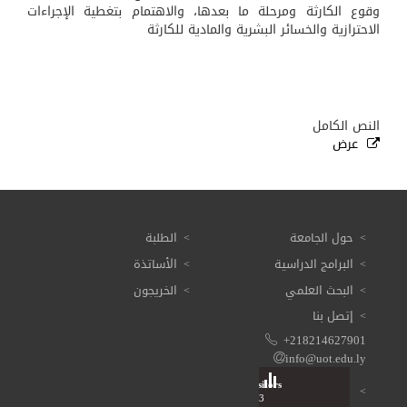
وقوع الكارثة ومرحلة ما بعدها، والاهتمام بتغطية الإجراءات
الاحترازية والخسائر البشرية والمادية للكارثة
النص الكامل
عرض
حول الجامعة
الطلبة
البرامج الدراسية
الأساتذة
البحث العلمي
الخريجون
إتصل بنا
+218214627901
info@uot.edu.ly
Visitors
Total: 3 615 533