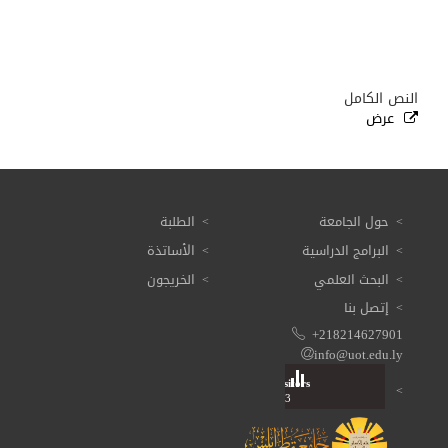
النص الكامل
عرض
حول الجامعة
الطلبة
البرامج الدراسية
الأساتذة
البحث العلمي
الخريجون
إتصل بنا
+218214627901
info@uot.edu.ly
Visitors
Total: 3 611 463