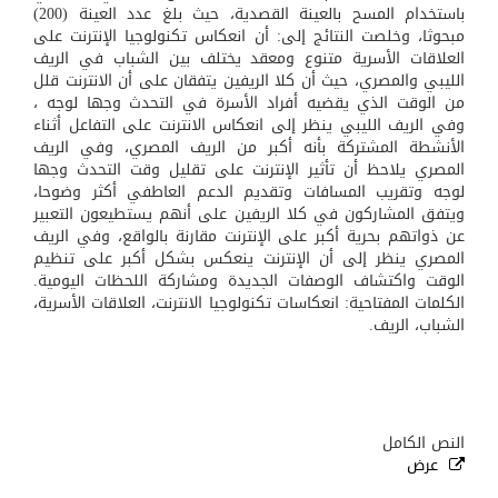
باستخدام المسح بالعينة القصدية، حيث بلغ عدد العينة (200)
مبحوثا، وخلصت النتائج إلى: أن انعكاس تكنولوجيا الإنترنت على
العلاقات الأسرية متنوع ومعقد يختلف بين الشباب في الريف
الليبي والمصري، حيث أن كلا الريفين يتفقان على أن الانترنت قلل
من الوقت الذي يقضيه أفراد الأسرة في التحدث وجها لوجه ،
وفي الريف الليبي ينظر إلى انعكاس الانترنت على التفاعل أثناء
الأنشطة المشتركة بأنه أكبر من الريف المصري، وفي الريف
المصري يلاحظ أن تأثير الإنترنت على تقليل وقت التحدث وجها
لوجه وتقريب المسافات وتقديم الدعم العاطفي أكثر وضوحا،
ويتفق المشاركون في كلا الريفين على أنهم يستطيعون التعبير
عن ذواتهم بحرية أكبر على الإنترنت مقارنة بالواقع، وفي الريف
المصري ينظر إلى أن الإنترنت ينعكس بشكل أكبر على تنظيم
الوقت واكتشاف الوصفات الجديدة ومشاركة اللحظات اليومية.
الكلمات المفتاحية: انعكاسات تكنولوجيا الانترنت، العلاقات الأسرية،
الشباب، الريف.
النص الكامل
عرض