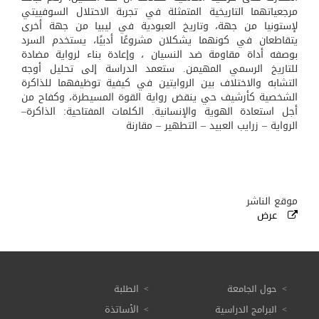
مرجعياتهما التاريخية المتمثلة في تجربة الاحتلال السوفييتي
لإستونيا من جهة، وتاريخ العبودية في ليبيا من جهة أخرى
يتقاطعان في كونهما يشكلان مشروعًا أدبيًا، يستخدم السرد
بوصفه أداة مقاومة ضد النسيان ، وإعادة بناء لرواية مضادة
للتاريخ الرسمي المهيمن. ستعمد الدراسة إلى تحليل أوجه
التشابه والاختلاف بين الروايتين في كيفية توظيفهما للذاكرة
الشخصية كأرشيف حي ينقض رواية القوة المسيطرة، وكفاح من
أجل استعادة الهوية والإنسانية. الكلمات المفتاحية: الذاكرة–
الرواية – زرايب العبيد – التطهير – مقارنة
موقع الناشر
عرض
حول الجامعة
الطلبة
البرامج الدراسية
الأساتذة