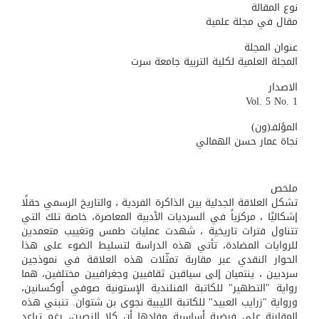
نوع المقالة
مقال في مجلة علمية
عنوان المجلة
المجلة العلمية لكلية التربية جامعة سرت
الاصدار
Vol. 5 No. 1
المؤلفـ(ون)
نجاة عمار حسن الهمالي
ملخص
تشكل العلاقة الجدلية بين الذاكرة الفردية ، والتاريخ الرسمي حقلًا
إشكاليًا ، مركزياً في السرديات الأدبية المعاصرة، خاصة تلك التي
تتناول فترات تاريخية ، شهدت عمليات طمس وتغييب متعمدين
للروايات المضادة، تأتي هذه الدراسة لتسليط الضوء على هذا
الحوار النقدي عبر مقاربة تمثّلات هذه العلاقة في نموذجين
سرديين ، ينتميان إلى سياقين ثقافيين وجغرافيين مختلفين، هما
رواية "التطهير" للكاتبة الفنلندية الإستونية صوفي أوكسانين،
ورواية "زرايب العبيد" للكاتبة الليبية نجوى بن شتوان. تنبني هذه
المقارنة على فرضية أساسية مفادها أن كلا النصين، رغم تباعد