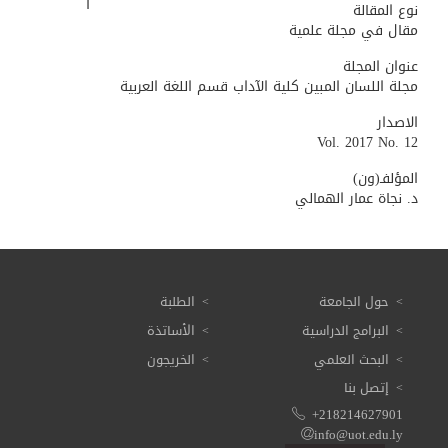
ا
نوع المقالة
مقال في مجلة علمية
عنوان المجلة
مجلة اللسان المبين كلية الآداب قسم اللغة العربية
الاصدار
Vol. 2017 No. 12
المؤلفـ(ون)
د. نجاة عمار الهمالي
حول الجامعة
الطلبة
البرامج الدراسية
الأساتذة
البحث العلمي
الخريجون
إتصل بنا
+218214627901
info@uot.edu.ly