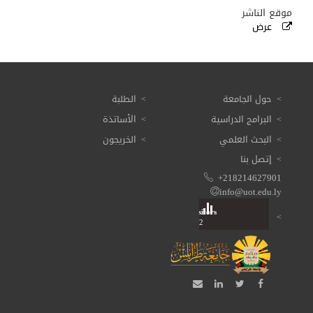
موقع الناشر
عرض
حول الجامعة
الطلبة
البرامج الدراسية
الأساتذة
البحث العلمي
الخريجون
إتصل بنا
+218214627901
info@uot.edu.ly
Visitors
Total: 3 608 652