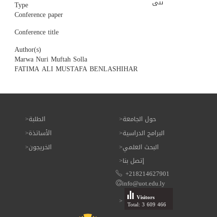
ىىى
Type
Conference paper
Conference title
Author(s)
Marwa Nuri Muftah Solla
FATIMA ALI MUSTAFA BENLASHIHAR
حول الجامعة
الطلبة
البرامج الدراسية
الأساتذة
البحث العلمي
الخريجون
إتصل بنا
+218214627901
info@uot.edu.ly
Visitors
Total: 3 609 466