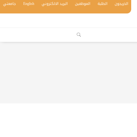
الخريجون
الطلبة
الموظفين
البريد الالكتروني
English
جامعتي