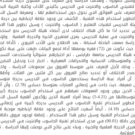
سبل تطويره ، وهدفت الدراسة إلى التعرف على مستوى درجة استخدام 
تقنيتي الحاسوب والانترنت في التدريس بكليتي الآداب وكلية التربية البد
 التعرف على العوائق التي تحول دون استخدامهم لها ، ومعرفة السبل الت
لتطوير استخدام هذه التقنية ، الكشف عن وجود علاقة ارتباطيه بين درجة
ة التدريس لتقنيات التعليم ( الحاسوب والانترنت ) وسبل تطوير هذا الا
ى تحديد اذا ما كان هناك اختلاف لدى أعضاء هيئة التدريس نحو استخدا
الانترنت في عملية التدريس، يعزى لمتغيري الخبرة والدرجة العلمية . وللإ
راسة صممت الباحثة استبانة ، بعد الاطلاع على الأدب التربوي ، كأداة لجم
 هيئة التدريس بجامعة طرابلس ، ثم اختيارهم عشوائياً واستخدمت النسب 
ت والمتوسطات الحسابية والانحرافات المعيارية ، اخبار (ت) وتحليل التباين
صدر الاختلاف أو تحديد صالح الفروق بين كل فئتين من الفئات، وأظهر
: أن أفراد عينة الدارسة يستخدمون الحاسوب في التدريس بدرجة متوس
تقترب من ضعيفة، حيث جاءت في إجمالي العبار
، الذين يرون وجود المعوقات تعيقهم في استخدام الحاسوب بدرجة كبيرة
تراوحت متوسطاتها من (4.21-5) بينما أفراد العينة الذين يؤكدون أهمية السب
 لتطوير استخدام تقنية الحاسوب في التدريس بدرجة كبيرة في إجمالي ا
بمتوسط حسابي (4.18) ، أيضاً أسفرت النتائج على وجود علاقة ارتباطيه موجبة
ين استخدام التقنية وسبل تطير هذا الاستخدام ، إضافة لوجود فروق دلالة
عند مستوى دلالة (00.01) في مدى استخدام تقنية الحاسوب والانترنت في التدر
يري الدرجة العلمية والخبرة ، وبناء على نتائج التي توصلت إليها الدراسة ، 
الملائمة.