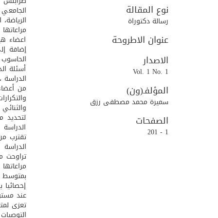
طرابلس و
نوع المقالة
الجامعي ل
الرياضة،
رسالة دكتوراة
مراعاتها 
عنوان الاطروحة
اعضاء هيئ
إضافة إل
الاصدار
الحاسوب و
أسئلة الد
Vol. 1 No. 1
من أعضاء
المؤلفـ(ون)
والتكرارا
سميرة محمد مصطفى رزق
لتحديد م
الصفحات
الدراسة 
1 - 201
الدراسة 
مراعاتها
إحصائيا ب
تعزى لمتغ
التوصيات 