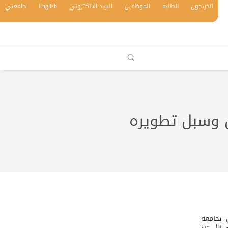
الخريجون
الطلبة
الموظفين
البريد الالكتروني
English
جامعتي
س وسبل تطويره
 بجامعة