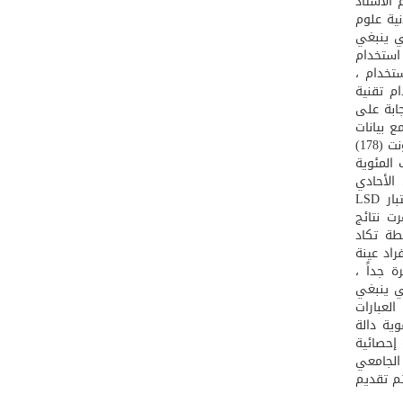
الأستاذ
نية علوم
ي ينبغي
 استخدام
ستخدام ،
م تقنية
جابة على
ع بيانات
الدراسة ، حيث تكونت من (72) فقرة بوصفها أداة لجمع البيانات طبقت على عينة تكونت (178)
المئوية
 الأحادي
والثنائي ، وذلك لأجل التعرف على متوسط الفروق بين مجموعات الدراسة ، واختبار LSD
ت نتائج
طة تكاد
ات بمتوسط حسابي (2.78) ، وأن أفراد عينة
 جداً ،
ل التي ينبغي
لعبارات
 قوية دالة
 إحصائية
يس الجامعي
ثم تقديم