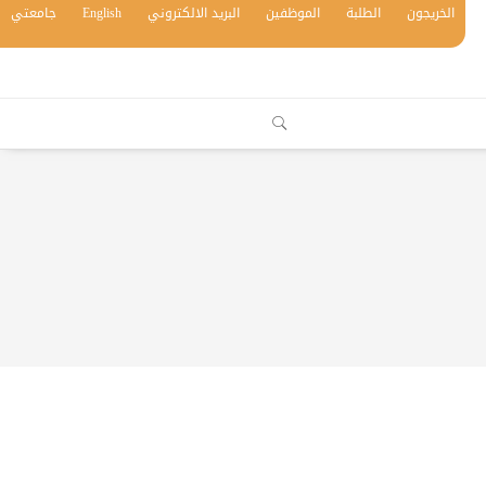
الخريجون
الطلبة
الموظفين
البريد الالكتروني
English
جامعتي