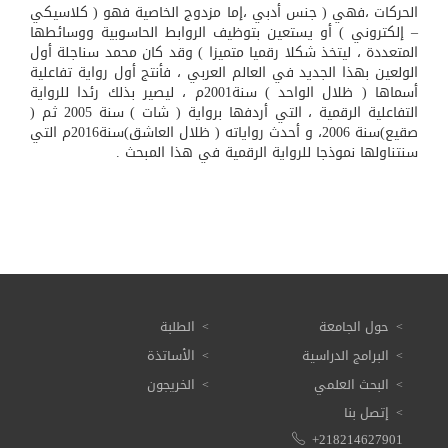
الحركات ،فهي ( جنس أدبي ،إما مزدوج الخاصية فهو ( كلاسيكي
– إلكتروني ) أو يستعين بتوظيف الروابط الحاسوبية ووسائطها
المتعددة ، ليتخذ شكلا رقميا متميزا ) وقد كان محمد سناجلة أول
الولعين بهذا الجديد في العالم العربي ، فأنتج أول رواية تفاعلية
أسماها ( ظلال الواحد ) سنة2001م ، ليصير بذلك رئدا للرواية
التفاعلية الرقمية ، التي أردفها برواية ( شات ) سنة 2005 ثم (
صقيع)سنة 2006، و أحدث رواياته ( ظلال العاشق)سنة2016م التي
سنتناولها نموذجا للرواية الرقمية في هذا المبحث .
حول الجامعة
الطلبة
البرامج الدراسية
الأساتذة
البحث العلمي
الخريجون
إتصل بنا
+218214627901