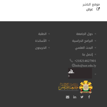
موقع الناشر
عرض
حول الجامعة
الطلبة
البرامج الدراسية
الأساتذة
البحث العلمي
الخريجون
إتصل بنا
+218214627901
info@uot.edu.ly
Visitors
Total: 3 617 473