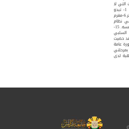
الاتجاه المحايد . 6- أن السمات التي لا
يميل المعلمين والمعلمات الى تشجيعها كانت خمسة عشر سمة ترتيبها كالتالي : 1- تبدو
تصرفاته أحياناً أصغر من سنه.2-مطيع.3-يميل إلى نقد الآخرين. 4-خجول.5-مسيطر.6-مغرم
1-يثير بعض الخلل في نظام
الفصل وخطة سيره. 11-يميل للمخالفة. 12-ثرثار. 13-عنيد. 14-مغرور ولكن راضي عن نفسه. 15-
 السلبي
 قد حضيت
ن أعلى أو أدنى (25%) . و بصورة عامة
 بمرحلتي
هبة لدى