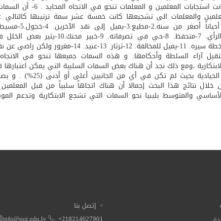
ايجابية كانت استجابات المعلمين و المعلمات تنحو في 
بمخالفة الرأي. 7-متحفظ. 8-حي في تصرفاته. 9-خبير محنك.0
قبل آراء السلطة وأحكامها. و هذه السمات جميعها تنحو في الاتجاه
ابتكارية ،ومع ذلك نجد أن هناك بعض السمات السلبية التي يمكن اعتبارها
بنوع من الحيادية بحيث لم تكن في أي من الجانبي
خلال نتائج هذا البحث إجمالا أن هناك اتجاهاً سلبياً من قبل المعلمين
الأساسي والمتوسط بليبيا نحو السمات التي تشجع الابتكارية وتدعم المو
إتصل بنا
ذة
info@uot.edu.ly
+218214627901