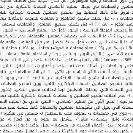
فروق ذات دلالة احصائية بين تشجيع المعلمين للسمات الابتكارية للتلم
تشجيع المعلمات ؟ 3- هل يختلف تشجيع المعلمون والمعلمات للسمات الابتكارية تبع
جنس التلميذ (ذكور – اناث ) ؟ 4- هل يختلف تشجيع المعلمون والمعلمات للسما
بعاً لاختلاف المرحلة الدراسية ( الشق الأول من التعليم الاساسي – الشق ا
التعليم الاساسي) ؟ 5- ما السمات التي يفضلها المعلمين والمعلمات لدى تلاميذ
غيرها ؟ 6- ما السمات التي حضيت بأقل نسبة تفضيل من قبل المعلمين والمعلم
تكونت عينة الدراسة من (96 ) معلماًومعلمة منهم(40
عليم الأساسي ( الشق الأول –والثاني ) و تم استخدام قائمة السمات الاب
لتورنس ( Torrancem,1965 )والتي تم ترجمتها و أعدادها للاستخدام في البيئة الع
ثين. و للاجابة عن أسئلة البحث تم استخدام أختبار (ت ) و تحليل التباين 
النسب المئوية . وقد أسفرت نتائج الدراسة عن الأتي : 1- ان الاتجاه ا
من المعلمين والمعلمات لا يشجع السمات الابتكارية لدى
 في السمات التي يفضلها المعلمين تبعاً لاختلاف فصول التلاميذ (ذكور –
مختلط ) . 4- عدم اختلاف تشجيع المعلمين و المعلمات للسمات الابتكارية للتلميذ تبعا
السمات التي يميل الى تشجيعها المعلمين والمعلمات كانت خمسة عشر سمة 
ك
في أحكامه.5- واثق بنفسه.6- م
مخلص.13- يخمن تخمينات جيدة.14- قوي التذكر.15 نشط. و في المقابل ت