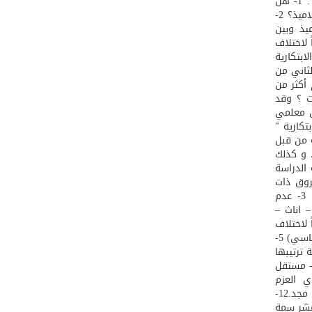
ليبيا وتحول دون اكتشاف ورعاية الموهوبين ،من خلال الاجابة على الاسئلة التالية : 1- هل
يشجع المعلمون والمعلمات في مرحلة التعليم الأساسي السمات الابتكارية لدى التلاميذ؟ 2-
يذ وبين
اً لاختلاف
ت الابتكارية
لثاني من
هم أكثر من
ات ؟ وقد
) معلماً ، و( 108 ) معلمة من معلمي
تكارية "
ربية من قبل
، و كذلك
لعام لدى عينة الدراسة
 لتلاميذ. 2- عدم وجود فروق ذات
دلالة إحصائية تشجيع المعلمين للسمات الابتكارية للتلميذ وبين تشجيع المعلمات. 3- عدم
 اناث –
ً لاختلاف
المرحلة الدراسية ( الشق الأول من التعليم الاساسي – الشق الثاني من التعليم الاساسي) 5-
ترتيبها
التالي : 1- قوي في معتقداته 2- شغوف محب للاستطلاع 3- مستقل في تفكيره.4- مستقل
ثابر.7- ينشغل بما يقوم به من أعمال.8- قوي العزم
(مصمم).9- مبادئ : يبدأ الأعمال الجديدة من نفسه.10- يميل لتأكيد ذاته.11- مجتهد مجد.12-
وجد سبعة عشر سمة