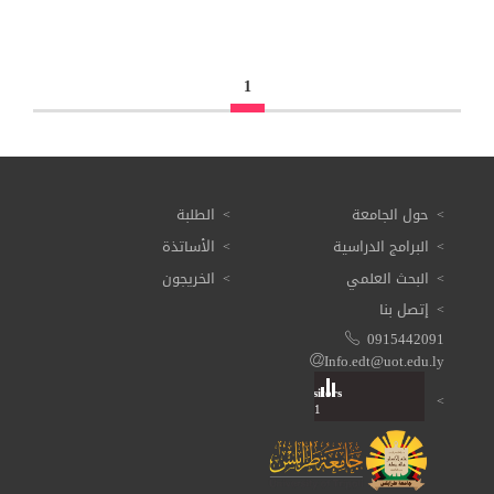
1
حول الجامعة
الطلبة
البرامج الدراسية
الأساتذة
البحث العلمي
الخريجون
إتصل بنا
0915442091
Info.edt@uot.edu.ly
Visitors
Total: 3 611 021