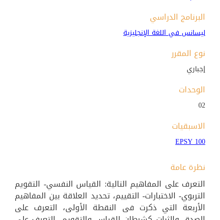
البرنامج الدراسي
ليسانس في اللغة الإنجليزية
نوع المقرر
إجباري
الوحدات
02
الاسبقيات
EPSY 100
نظرة عامة
التعرف على المفاهيم التالية: القياس النفسي- التقويم
التربوي- الاختبارات- التقييم، تحديد العلاقة بين المفاهيم
الأربعة التي ذكرت فى النقطة الأولى، التعرف على
الصدق والثبات كشرطان للقياس والتقويم، التعرف على