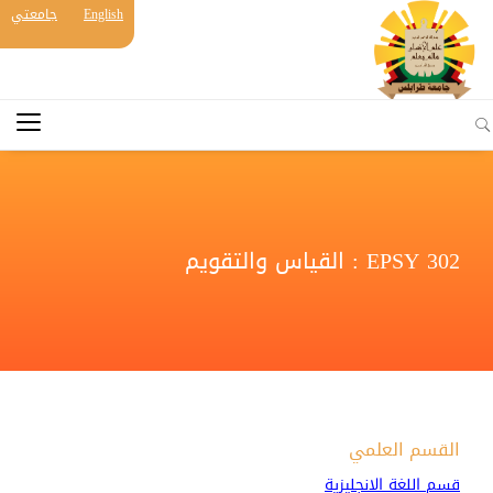
English
جامعتي
EPSY 302 : القياس والتقويم
القسم العلمي
قسم اللغة الانجليزية