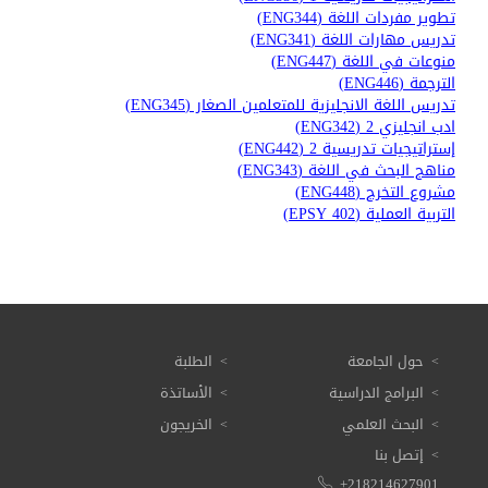
تطوير مفردات اللغة (ENG344)
تدريس مهارات اللغة (ENG341)
منوعات في اللغة (ENG447)
الترجمة (ENG446)
تدريس اللغة الانجليزية للمتعلمين الصغار (ENG345)
ادب انجليزي 2 (ENG342)
إستراتيجيات تدريسية 2 (ENG442)
مناهج البحث في اللغة (ENG343)
مشروع التخرج (ENG448)
التربية العملية (EPSY 402)
حول الجامعة
الطلبة
البرامج الدراسية
الأساتذة
البحث العلمي
الخريجون
إتصل بنا
+218214627901