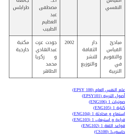
القياس
أ.د.
جامعة
النفسي
مصطفى
طرابلس
عبد
العظيم
الطبيب
مبادىْ
دار
2002
جودت عزت
مكتبة
القياس
الثقافة
عبدالهادي
خارجية
والتقويم
للنشر
و زكريا
في
والتوزيع
محمد
التربية
الطاهر
علم النفس العام (EPSY 100)
أصول التربيه (EPSY101)
صوتيات 1 (ENG106)
كتابة 1 (ENG105)
استماع و محادثة 1 (ENG104)
قراءة و استيعاب 1 (ENG103)
قواعد اللغة 1 (ENG102)
حاسوب1 (CS100)