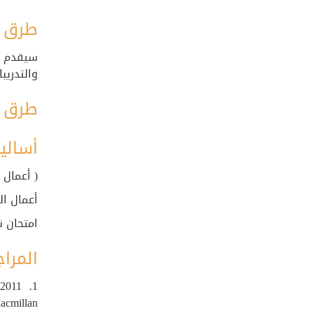
طرق ا
سيقدم ا
والتدريب
طرق ا
أسالي
( أعمال الفصل 40%
أعمال ا
امتحان ن
المراج
 2011
acmillan