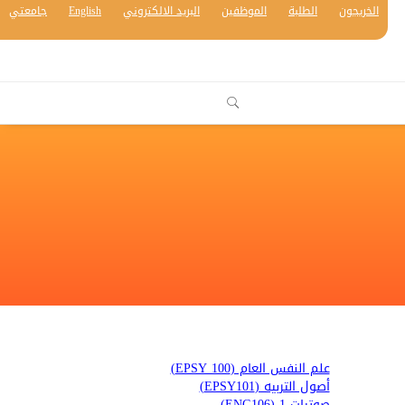
الخريجون
الطلبة
الموظفين
البريد الالكتروني
English
جامعتي
علم النفس العام (EPSY 100)
أصول التربيه (EPSY101)
صوتيات 1 (ENG106)