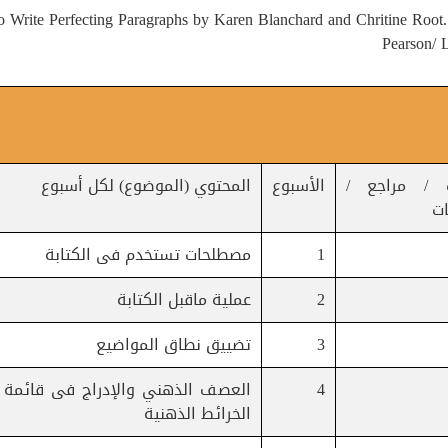
 to Write Perfecting Paragraphs by Karen Blanchard and Chritine Root
Pearson/
المحتـــويــات الرئيسيـــــة للمقــــــــرر
ت / مراجع /
الأسبوع
المحتوي (الموضوع) لكل أسبوع
ت
1
مصطلحات تستخدم فى الكتابة
2
عملية ماقبل الكتابة
3
تضييق نطاق المواضيع
4
العصف الذهني والإدراج فى قائمة
الخرائط الذهنية